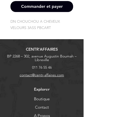
Commander et payer
DN CHOUCHOU A CHEVEUX 
VELOURS 3ASS PBCART
CENTR'AFFAIRES
BP 2268 – 302, avenue Augustin Boumah –
Libreville
011 76 55 46
contact@centr-affaires.com
Explorer
Boutique
Contact
A Propos