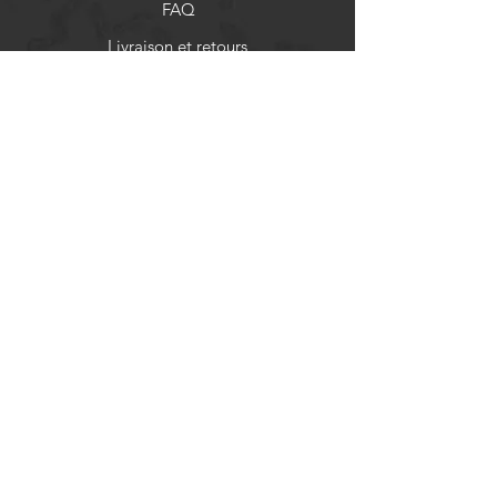
FAQ
Livraison et retours
Politique de boutique
Moyens de paiement
Réseaux sociaux
Facebook
Instagram
Newsletter
Actualités et mises à jour
S'abonner