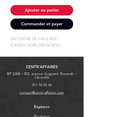
Ajouter au panier
Commander et payer
DN CENTRE DE TABLE MDF 
PLATEAU DORE D49CM NPKC
CENTR'AFFAIRES
BP 2268 – 302, avenue Augustin Boumah –
Libreville
011 76 55 46
contact@centr-affaires.com
Explorer
Boutique