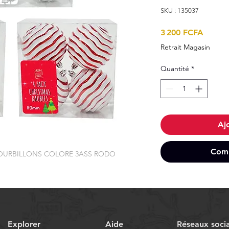
SKU : 135037
Prix
3 200 FCFA
Retrait Magasin
Quantité
*
Aj
Comm
OURBILLONS COLORE 3ASS RODO
Explorer
Aide
Réseaux soci