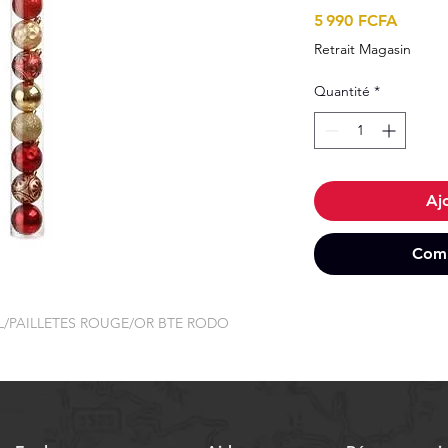
Prix
5 990 FCFA
Retrait Magasin
Quantité
*
Aj
Comm
L/PAILLETES ROUGE/OR BTE RODO