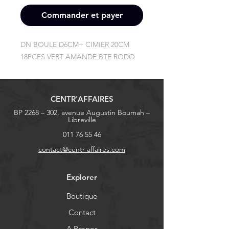
Commander et payer
DN BOULE D6CM+ CIMIER 20CM 
18PCES VERT AMANDE BTE RODO
CENTR'AFFAIRES
BP 2268 – 302, avenue Augustin Boumah –
Libreville
011 76 55 46
contact@centr-affaires.com
Explorer
Boutique
Contact
A Propos