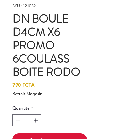
SKU : 121039
DN BOULE
D4CM X6
PROMO
6COULASS
BOITE RODO
Prix
790 FCFA
Retrait Magasin
Quantité
*