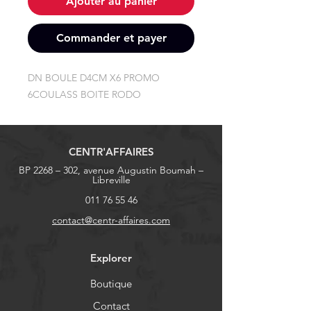
Ajouter au panier
Commander et payer
DN BOULE D4CM X6 PROMO 
6COULASS BOITE RODO
CENTR'AFFAIRES
BP 2268 – 302, avenue Augustin Boumah –
Libreville
011 76 55 46
contact@centr-affaires.com
Explorer
Boutique
Contact