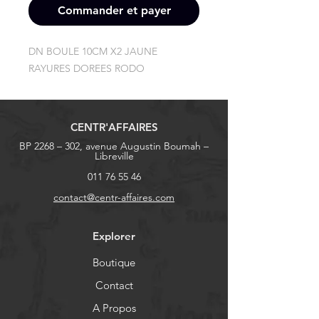
Commander et payer
DN BOULE 10CM X2 JAUNE 
RAYURES DOREES RODO
CENTR'AFFAIRES
BP 2268 – 302, avenue Augustin Boumah –
Libreville
011 76 55 46
contact@centr-affaires.com
Explorer
Boutique
Contact
A Propos