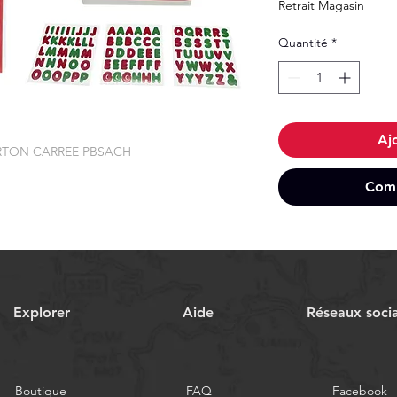
Retrait Magasin
Quantité
*
Aj
RTON CARREE PBSACH
Comm
Explorer
Aide
Réseaux soci
Boutique
FAQ
Facebook