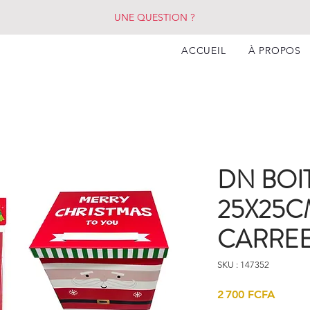
UNE QUESTION ?
ACCUEIL
À PROPOS
DN BOI
25X25C
CARREE
SKU : 147352
Prix
2 700 FCFA