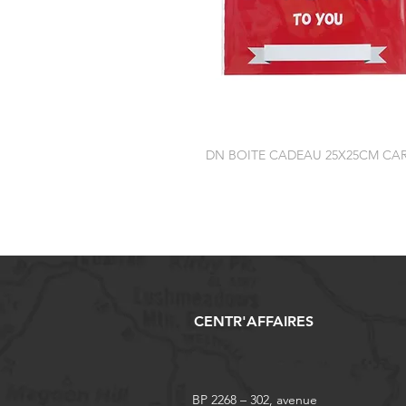
DN BOITE CADEAU 25X25CM CA
CENTR'AFFAIRES
BP 2268 – 302, avenue