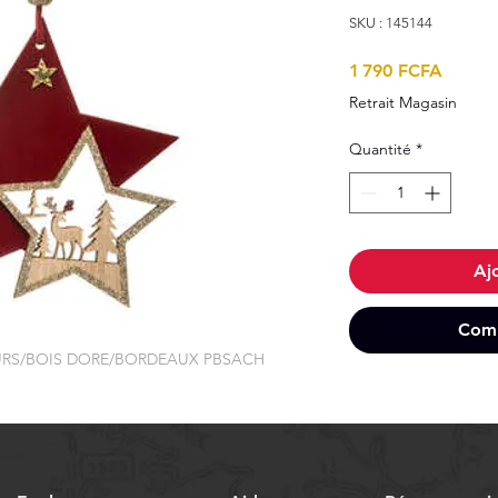
SKU : 145144
Prix
1 790 FCFA
Retrait Magasin
Quantité
*
Aj
Comm
OURS/BOIS DORE/BORDEAUX PBSACH