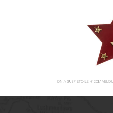
DN A SUSP ETOILE H12CM VEL