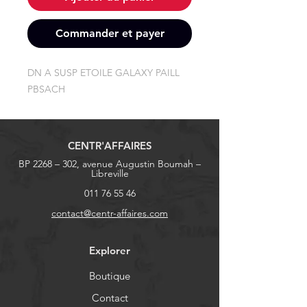
Commander et payer
DN A SUSP ETOILE GALAXY PAILL 
PBSACH
CENTR'AFFAIRES
BP 2268 – 302, avenue Augustin Boumah –
Libreville
011 76 55 46
contact@centr-affaires.com
Explorer
Boutique
Contact