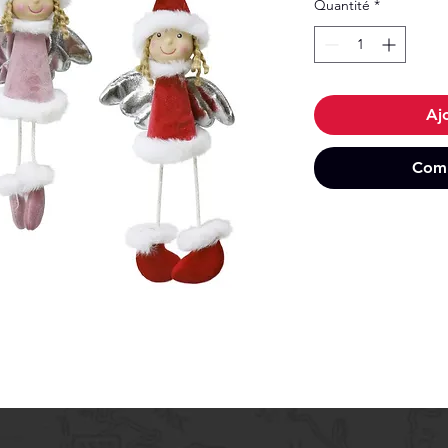
Quantité
*
Aj
Comm