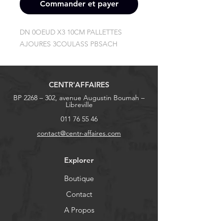
Commander et payer
DN 0OEUD X3 10CM PALLETTES 
AJOURES 3COULASS PBSACH
CENTR'AFFAIRES
BP 2268 – 302, avenue Augustin Boumah –
Libreville
011 76 55 46
contact@centr-affaires.com
Explorer
Boutique
Contact
A Propos