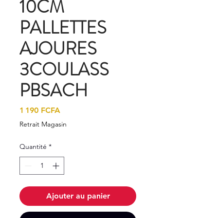
10CM
PALLETTES
AJOURES
3COULASS
PBSACH
Prix
1 190 FCFA
Retrait Magasin
Quantité
*
Ajouter au panier