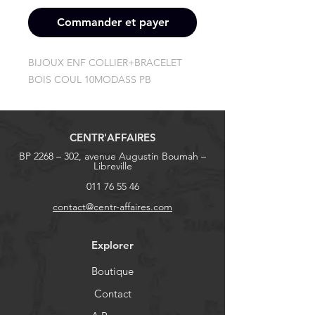
Commander et payer
BIJOUX ENF COLLIER+BRACELET 
BOIS COUL 10MODASS PB
CENTR'AFFAIRES
BP 2268 – 302, avenue Augustin Boumah –
Libreville
011 76 55 46
contact@centr-affaires.com
Explorer
Boutique
Contact