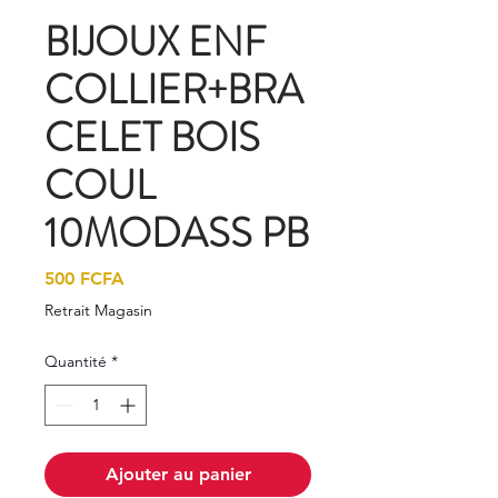
BIJOUX ENF
COLLIER+BRA
CELET BOIS
COUL
10MODASS PB
Prix
500 FCFA
Retrait Magasin
Quantité
*
Ajouter au panier