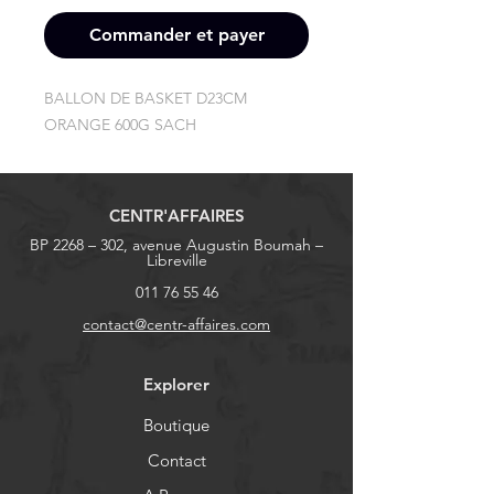
Commander et payer
BALLON DE BASKET D23CM 
ORANGE 600G SACH
CENTR'AFFAIRES
BP 2268 – 302, avenue Augustin Boumah –
Libreville
011 76 55 46
contact@centr-affaires.com
Explorer
Boutique
Contact