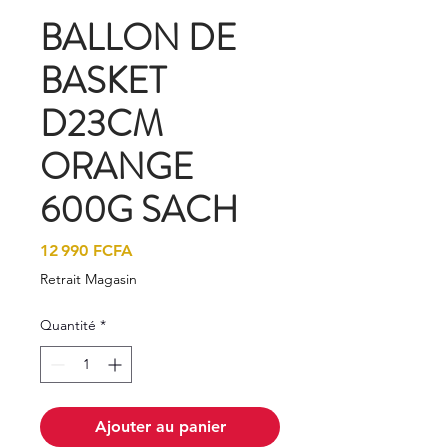
BALLON DE
BASKET
D23CM
ORANGE
600G SACH
Prix
12 990 FCFA
Retrait Magasin
Quantité
*
Ajouter au panier