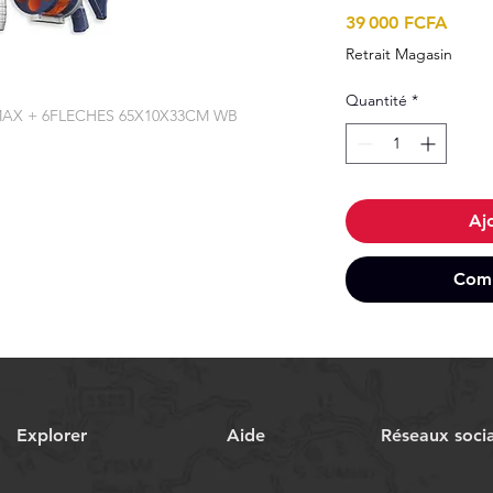
Prix
39 000 FCFA
Retrait Magasin
Quantité
*
MAX + 6FLECHES 65X10X33CM WB
Aj
Comm
Explorer
Aide
Réseaux soci