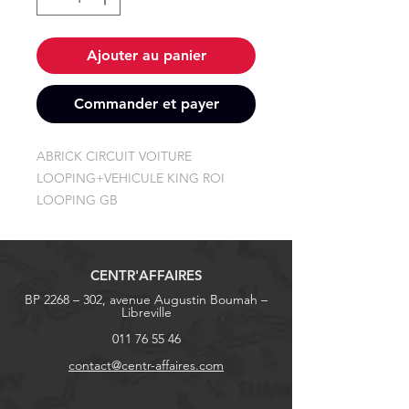
Ajouter au panier
Commander et payer
ABRICK CIRCUIT VOITURE 
LOOPING+VEHICULE KING ROI 
LOOPING GB
CENTR'AFFAIRES
BP 2268 – 302, avenue Augustin Boumah –
Libreville
011 76 55 46
contact@centr-affaires.com