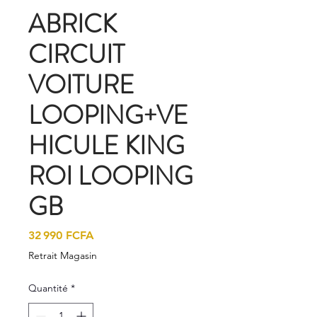
ABRICK
CIRCUIT
VOITURE
LOOPING+VE
HICULE KING
ROI LOOPING
GB
Prix
32 990 FCFA
Retrait Magasin
Quantité
*