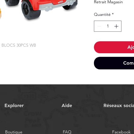
Retrait Magasin
Quantité
*
 BLOCS 30PCS WB
Aj
Comm
Explorer
Aide
Réseaux soci
Boutique
FAQ
Facebook