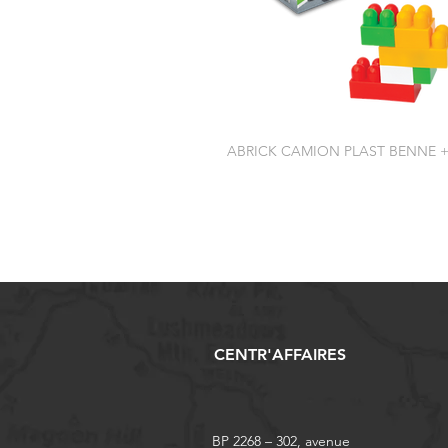
ABRICK CAMION PLAST BENNE +
CENTR'AFFAIRES
BP 2268 – 302, avenue