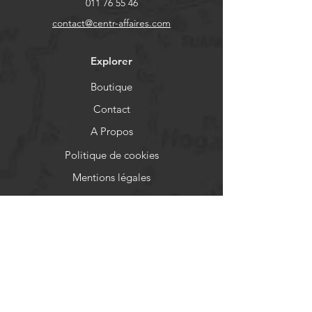
011 76 55 46
contact@centr-affaires.com
Explorer
Boutique
Contact
A Propos
Politique de cookies
Mentions légales
Aide
FAQ
Livraison et retours
Politique de boutique
Moyens de paiement