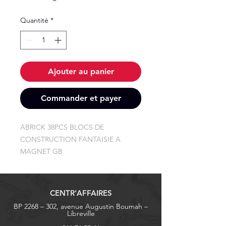
Quantité
*
Ajouter au panier
Commander et payer
ABRICK 38PCS BLOCS DE 
CONSTRUCTION FANTAISIE A 
MAGNET GB
CENTR'AFFAIRES
BP 2268 – 302, avenue Augustin Boumah –
Libreville