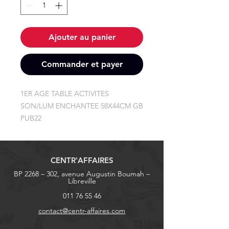
Ajouter au panier
Commander et payer
1ER AGE TABLE ACTIVITES 
SON/LUM ENCHANTEE 58X44CM GB 
PUB22
CENTR'AFFAIRES
BP 2268 – 302, avenue Augustin Boumah –
Libreville
011 76 55 46
contact@centr-affaires.com