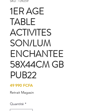
SKU : 139259
1ER AGE
TABLE
ACTIVITES
SON/LUM
ENCHANTEE
58X44CM GB
PUB22
Prix
49 990 FCFA
Retrait Magasin
Quantité
*