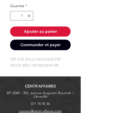
Quantité
*
Ajouter au panier
Commander et payer
1ER AGE BALLE MAGIQUE ENF 
MOOV 3EN1 22X18X23CM WB
CENTR'AFFAIRES
BP 2268 – 302, avenue Augustin Boumah –
Libreville
011 76 55 46
contact@centr-affaires.com