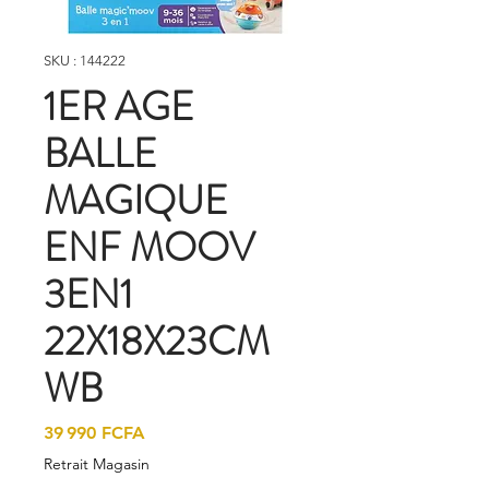
SKU : 144222
1ER AGE
BALLE
MAGIQUE
ENF MOOV
3EN1
22X18X23CM
WB
Prix
39 990 FCFA
Retrait Magasin