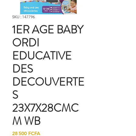
SKU : 147796
1ER AGE BABY
ORDI
EDUCATIVE
DES
DECOUVERTE
S
23X7X28CMC
M WB
Prix
28 500 FCFA