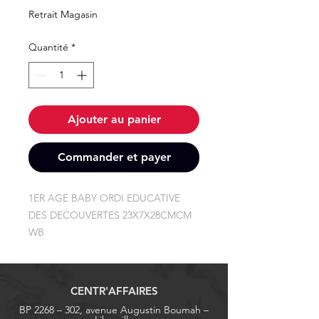
Retrait Magasin
Quantité
*
Ajouter au panier
Commander et payer
1ER AGE BABY ORDI EDUCATIVE 
DES DECOUVERTES 23X7X28CMCM 
WB
CENTR'AFFAIRES
BP 2268 – 302, avenue Augustin Boumah –