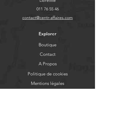
Libreville
011 76 55 46
contact@centr-affaires.com
Explorer
Boutique
Contact
A Propos
Politique de cookies
Mentions légales
Aide
FAQ
Livraison et retours
Politique de boutique