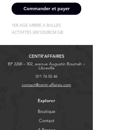
Commander et payer
1ER AGE ARBRE A BALLES 
ACTIVITES 24X12X28CM GB
CENTR'AFFAIRES
BP 2268 – 302, avenue Augustin Boumah –
Libreville
011 76 55 46
contact@centr-affaires.com
Explorer
Boutique
Contact
A Propos