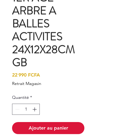
ARBRE A
BALLES
ACTIVITES
24X12X28CM
GB
Prix
22 990 FCFA
Retrait Magasin
Quantité
*
Ajouter au panier