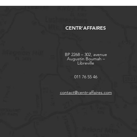
CENTR'AFFAIRES
BP 2268 – 302, avenue
Augustin Boumah –
Libreville
011 76 55 46
contact@centr-affaires.com